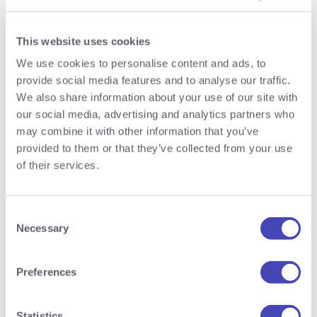
This website uses cookies
We use cookies to personalise content and ads, to
provide social media features and to analyse our traffic.
We also share information about your use of our site with
our social media, advertising and analytics partners who
may combine it with other information that you’ve
Easy-to-use und
provided to them or that they’ve collected from your use
Cutting-edge Technologie
of their services.
Als SaaS-Lösung ist AnyIdea schnell
einsatzbereit und bietet eine hervorragende
Consent
Necessary
User Experience in der Anwendung. Eine prall
Selection
gefüllte Roadmap und Forschung im Bereich AI
bieten einen exzellenten
Preferences
Ausblick auf die technische Weiterentwicklung.
Statistics