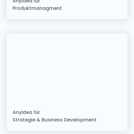
AnyIdea für
Produktmanagment
AnyIdea für
Strategie & Business Development