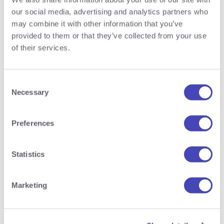
Applikationen mit HTML, CSS, JS, TypeScript
our social media, advertising and analytics partners who
hast
may combine it with other information that you’ve
Gute Kenntnisse über JavaScript-Frameworks
provided to them or that they’ve collected from your use
of their services.
wie Angular/Vue hast
Erfahrung mit node.js und Backend-
Technologien hast
Consent
Necessary
Selection
Einen sicheren Umgang mit responsive Web
und aktuellen Webtechnologien hast
Preferences
Selbständig, zielorientiert und
verantwortungsbewusst bist
Statistics
Sehr gute Englischkenntnisse hast
Marketing
Wir bieten eine marktübliche Entlohnung in