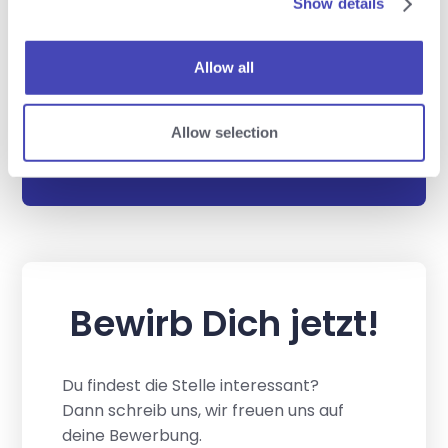
Show details
Anlehnung an deine Ausbildung und
berufliche Qualifikation. Das Gehalt
orientiert sich an dem im IT-KV
Allow all
vorgesehenen Basisgehalt z.B.
Einstiegsstufe ST1 EUR 2.854,- zuzüglich
Allow selection
einer attraktiven und leistungsgerechten
Überzahlung.
Bewirb Dich jetzt!
Du findest die Stelle interessant?
Dann schreib uns, wir freuen uns auf
deine Bewerbung.