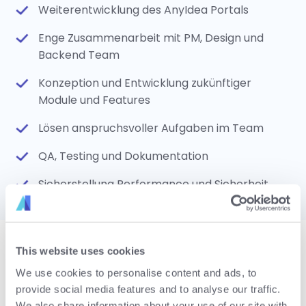
Weiterentwicklung des AnyIdea Portals
Enge Zusammenarbeit mit PM, Design und
Backend Team
Konzeption und Entwicklung zukünftiger
Module und Features
Lösen anspruchsvoller Aufgaben im Team
QA, Testing und Dokumentation
Sicherstellung Performance und Sicherheit
This website uses cookies
Bewirb Dich jetzt, wenn Du...
We use cookies to personalise content and ads, to
provide social media features and to analyse our traffic.
Erfahrung in der Entwicklung von Web
We also share information about your use of our site with