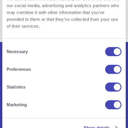
KOSTENLOS STARTEN
our social media, advertising and analytics partners who
may combine it with other information that you’ve
provided to them or that they’ve collected from your use
Demo Video
of their services.
Consent
Necessary
Selection
AnyIdea
Preferences
Statistics
Marketing
Informationen dazu, wie AnyIdea mit Ihren Daten umgeht, finden
Sie in unserer
Datenschutzerklärung
.
Show details